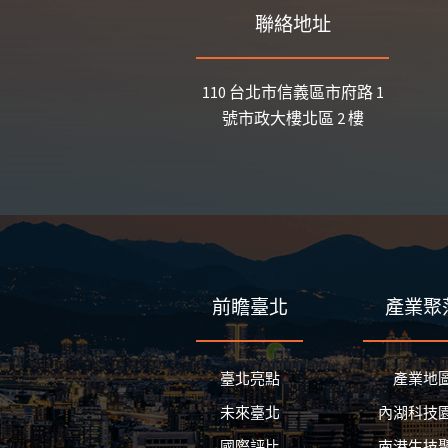
聯絡地址
110 台北市信義區市府路 1
號市政大樓北區 2 樓
前瞻臺北
產業聚
臺北亮點
產業地
未來臺北
內湖科技
國際評比
南港生技