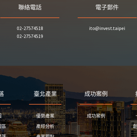
聯絡電話
電子郵件
02-27574518
ito@invest.taipei
02-27574519
落
臺北產業
成功案例
圖
優勢產業
成功案例
園區
產經分析
聚落
產業觀點