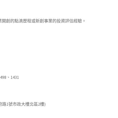
業開創的點滴歷程或新創事業的投資評估經驗。
98、1431
府路1號市政大樓北區2樓)