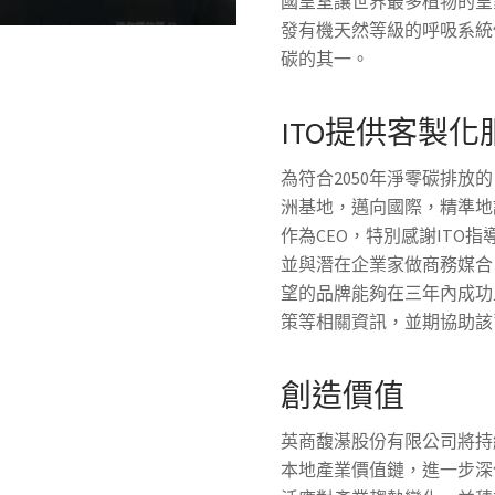
國皇室讓世界最多植物的皇家植
發有機天然等級的呼吸系統
碳的其一。
ITO提供客製化
為符合2050年淨零碳排放的目標
洲基地，邁向國際，精準地讓JI
作為CEO，特別感謝ITO指導並
並與潛在企業家做商務媒合
望的品牌能夠在三年內成功
策等相關資訊，並期協助該
創造價值
英商馥濝股份有限公司將持
本地產業價值鏈，進一步深