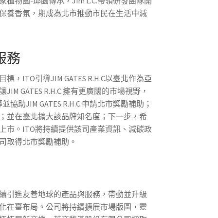
物園-邱園傳承，Jim L.C.帶領研發團隊開
保養香氛，期成為北市推動市民在生活中減
服務
，ITO引導JIM GATES R.H.C以臺北作為亞
M GATES R.H.C.擁有更廣闊的市場視野，
協助JIM GATES R.H.C.申請北市獎勵補助；
；並在臺北擴大該品牌知名度；下一步，希
上市。ITO將持續提供該司產業資訊、減碳政
司取得北市獎勵補助。
續引進友善地球的產品與服務，帶動並升級
化在臺布局。公司將持續擴展市場版圖，靈