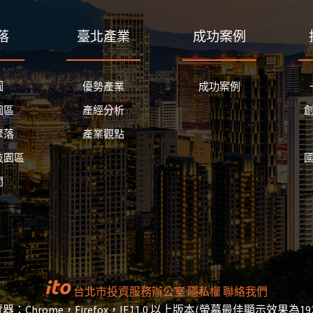
落
臺北產業
成功案例
圖
優勢產業
成功案例
園區
產經分析
聚落
產業觀點
技園區
間
台北市投資服務辦公室
隱私權
聯絡我們
：Chrome，Firefox，IE11.0 以上版本(螢幕最佳顯示效果為1920