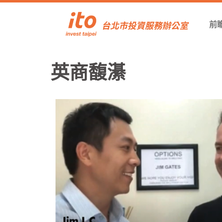
前
英商馥濝