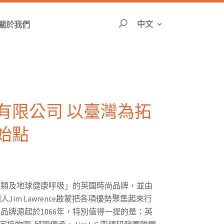
切換語言頁面將重
中文
關於我們
搜尋
有限公司 以臺灣為拓
始點
 是「寵愛人類及地球健康呼吸」的英國時尚品牌，並由
國人Jim Lawrence啟蒙把各項優勢聚集起來行
.H.C.品牌源起於1066年，特別值得一提的是：英