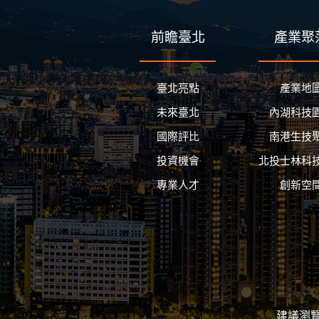
前瞻臺北
產業聚
臺北亮點
產業地
未來臺北
內湖科技
國際評比
南港生技
投資機會
北投士林科
專業人才
創新空
建議瀏覽器