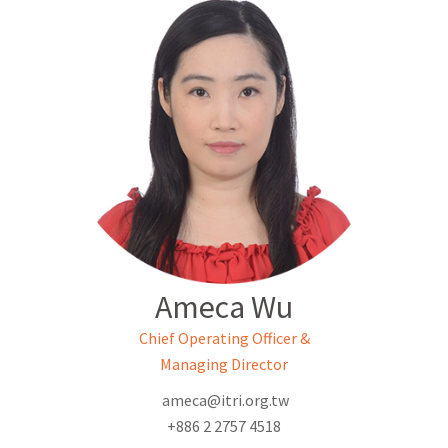
Ameca Wu
Chief Operating Officer &
Managing Director
ameca@itri.org.tw
+886 2 2757 4518