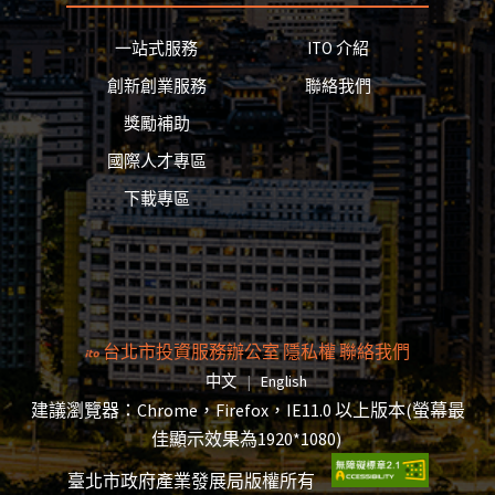
一站式服務
ITO 介紹
創新創業服務
聯絡我們
獎勵補助
國際人才專區
下載專區
台北市投資服務辦公室
隱私權
聯絡我們
切換語言頁面將重新載入
切換語言頁面將重新載入
中文
|
English
建議瀏覽器：Chrome，Firefox，IE11.0 以上版本(螢幕最
佳顯示效果為1920*1080)
臺北市政府產業發展局版權所有