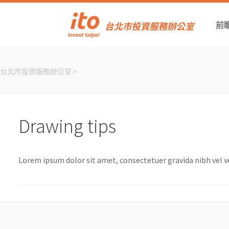
前
台北市投資服務辦公室
>
Drawing tips
Lorem ipsum dolor sit amet, consectetuer gravida nibh vel vel