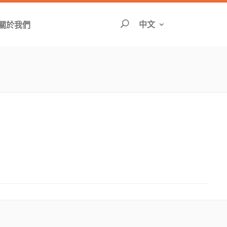
切換語言頁面將重
中文
關於我們
搜尋