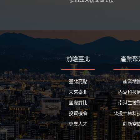
號市政大樓北區 2 樓
前瞻臺北
產業聚
臺北亮點
產業地
未來臺北
內湖科技
國際評比
南港生技
投資機會
北投士林科
專業人才
創新空