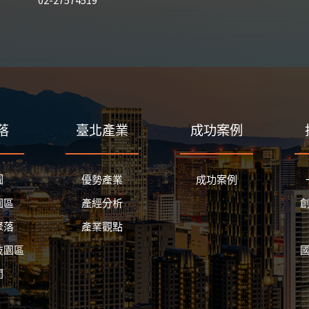
02-27574519
落
臺北產業
成功案例
圖
優勢產業
成功案例
園區
產經分析
聚落
產業觀點
技園區
間