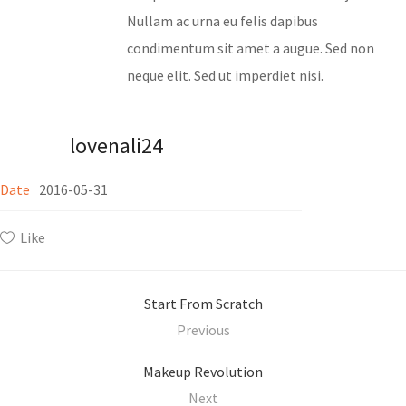
Nullam ac urna eu felis dapibus
condimentum sit amet a augue. Sed non
neque elit. Sed ut imperdiet nisi.
lovenali24
Date
2016-05-31
Like
Start From Scratch
Previous
Makeup Revolution
Next