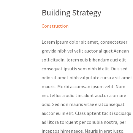
Building Strategy
Construction
Lorem ipsum dolor sit amet, consectetuer
gravida nibh vel velit auctor aliquet.Aenean
sollicitudin, lorem quis bibendum auci elit
consequat ipsutis sem nibh id elit. Duis sed
odio sit amet nibh vulputate cursu a sit amet
mauris. Morbi accumsan ipsum velit. Nam
nec tellus a odio tincidunt auctor a ornare
odio. Sed non mauris vitae eratconsequat
auctor eu in elit. Class aptent taciti sociosqu
ad litora torquent per conubia nostra, per
inceptos himenaeos. Mauris in erat justo.