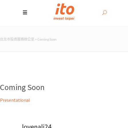
台北市投資服務辦公室
>
Coming Soon
Coming Soon
Presentational
lovenali24