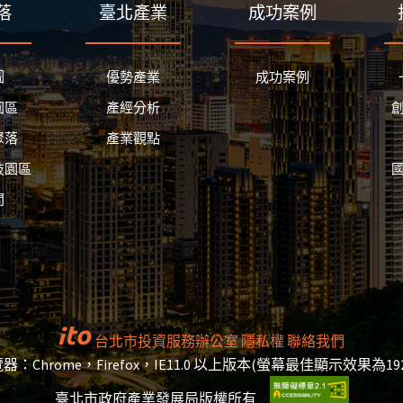
落
臺北產業
成功案例
圖
優勢產業
成功案例
園區
產經分析
聚落
產業觀點
技園區
間
台北市投資服務辦公室
隱私權
聯絡我們
：Chrome，Firefox，IE11.0 以上版本(螢幕最佳顯示效果為1920
臺北市政府產業發展局版權所有