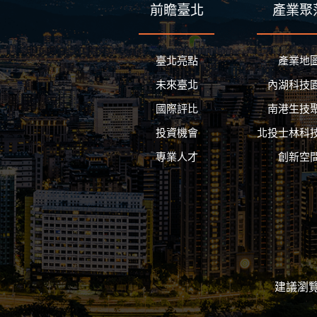
前瞻臺北
產業聚
臺北亮點
產業地
未來臺北
內湖科技
國際評比
南港生技
投資機會
北投士林科
專業人才
創新空
建議瀏覽器