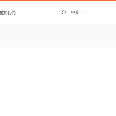
切換語言頁面將重
中文
關於我們
搜尋