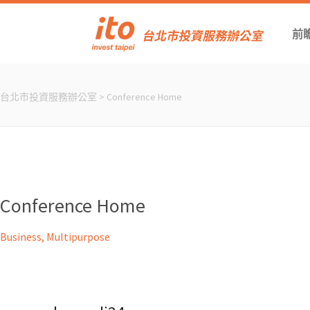
前
台北市投資服務辦公室
>
Conference Home
Conference Home
Business, Multipurpose