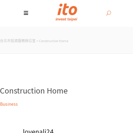
台北市投資服務辦公室
>
Construction Home
Construction Home
Business
lovenali24