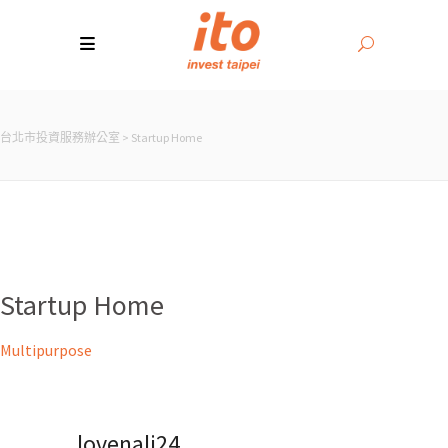
台北市投資服務辦公室
>
Startup Home
Startup Home
Multipurpose
lovenali24