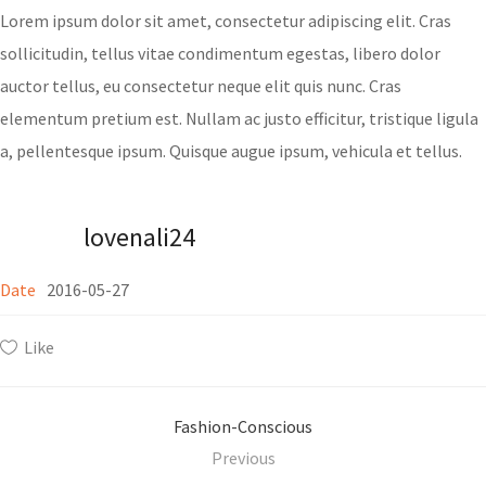
Lorem ipsum dolor sit amet, consectetur adipiscing elit. Cras
sollicitudin, tellus vitae condimentum egestas, libero dolor
auctor tellus, eu consectetur neque elit quis nunc. Cras
elementum pretium est. Nullam ac justo efficitur, tristique ligula
a, pellentesque ipsum. Quisque augue ipsum, vehicula et tellus.
lovenali24
Date
2016-05-27
Like
Fashion-Conscious
Previous