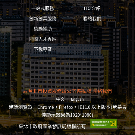
一站式服務
ITO 介紹
創新創業服務
聯絡我們
獎勵補助
國際人才專區
下載專區
台北市投資服務辦公室
隱私權
聯絡我們
切換語言頁面將重新載入
切換語言頁面將重新載入
中文
|
English
建議瀏覽器：Chrome，Firefox，IE11.0 以上版本(螢幕最
佳顯示效果為1920*1080)
臺北市政府產業發展局版權所有