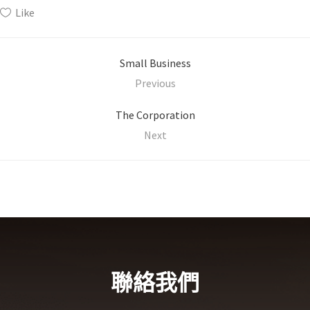
Like
Small Business
Previous
The Corporation
Next
聯絡我們