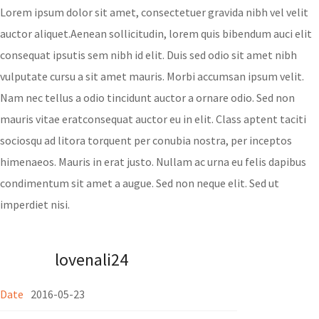
Lorem ipsum dolor sit amet, consectetuer gravida nibh vel velit
auctor aliquet.Aenean sollicitudin, lorem quis bibendum auci elit
consequat ipsutis sem nibh id elit. Duis sed odio sit amet nibh
vulputate cursu a sit amet mauris. Morbi accumsan ipsum velit.
Nam nec tellus a odio tincidunt auctor a ornare odio. Sed non
mauris vitae eratconsequat auctor eu in elit. Class aptent taciti
sociosqu ad litora torquent per conubia nostra, per inceptos
himenaeos. Mauris in erat justo. Nullam ac urna eu felis dapibus
condimentum sit amet a augue. Sed non neque elit. Sed ut
imperdiet nisi.
lovenali24
Date
2016-05-23