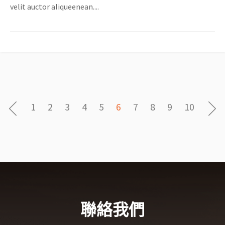
velit auctor aliqueenean....
1
2
3
4
5
6
7
8
9
10
聯絡我們