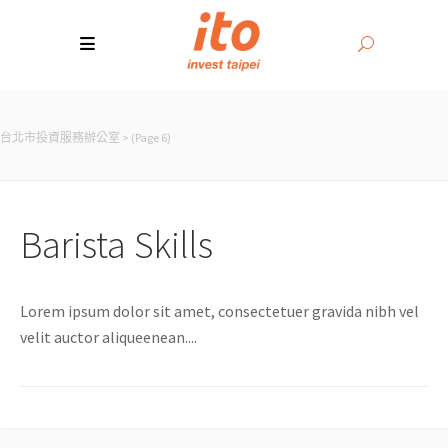
台北市投資服務辦公室
>
(Page 6)
Barista Skills
Lorem ipsum dolor sit amet, consectetuer gravida nibh vel
velit auctor aliqueenean....